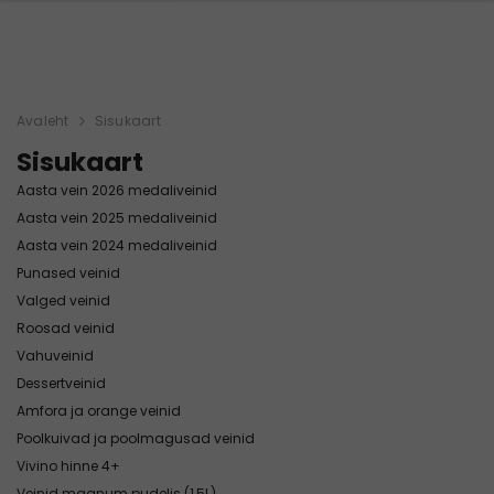
Avaleht
Sisukaart
Sisukaart
Aasta vein 2026 medaliveinid
Aasta vein 2025 medaliveinid
Aasta vein 2024 medaliveinid
Punased veinid
Valged veinid
Roosad veinid
Vahuveinid
Dessertveinid
Amfora ja orange veinid
Poolkuivad ja poolmagusad veinid
Vivino hinne 4+
Veinid magnum pudelis (1,5L)